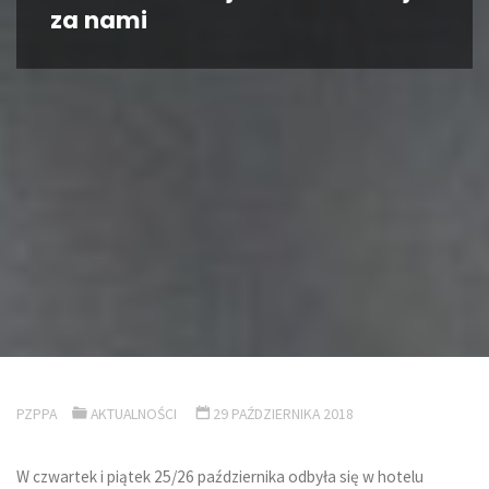
za nami
PZPPA
AKTUALNOŚCI
29 PAŹDZIERNIKA 2018
W czwartek i piątek 25/26 października odbyła się w hotelu