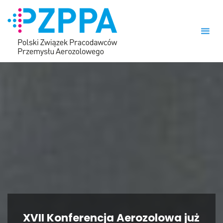
Skip
to
content
XVII Konferencja Aerozolowa już