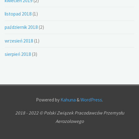
kwiecień 2019
(2)
listopad 2018
(1)
październik 2018
(2)
wrzesień 2018
(1)
sierpień 2018
(3)
Powered by
Kahuna
&
WordPress
.
2018 - 2022 © Polski Związek Pracodawców Przemysłu
Aerozolowego