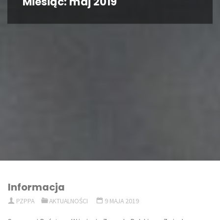
Miesiąc:
maj 2019
Informacja
PZPPA
AKTUALNOŚCI
9 MAJA 2019