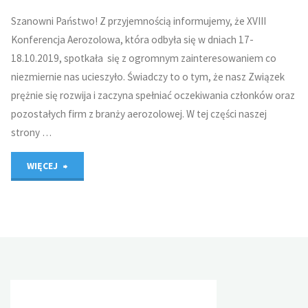
Szanowni Państwo! Z przyjemnością informujemy, że XVIII
Konferencja Aerozolowa, która odbyła się w dniach 17-
18.10.2019, spotkała się z ogromnym zainteresowaniem co
niezmiernie nas ucieszyło. Świadczy to o tym, że nasz Związek
prężnie się rozwija i zaczyna spełniać oczekiwania członków oraz
pozostałych firm z branży aerozolowej. W tej części naszej
strony …
"Sprawozdanie
WIĘCEJ
z
XVIII
Konferencji
Aerozolowej"