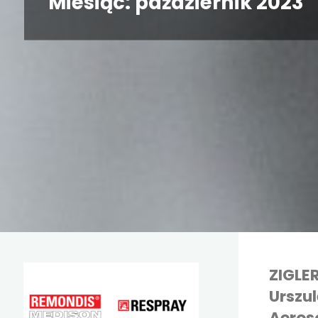
Miesiąc:
październik 2023
ZIGLER
Urszu
Aeros