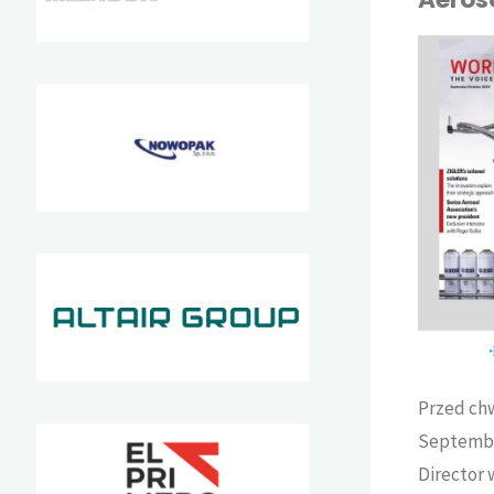
KAJA
AKTUALNOŚCI
Przed chw
Septembe
Director 