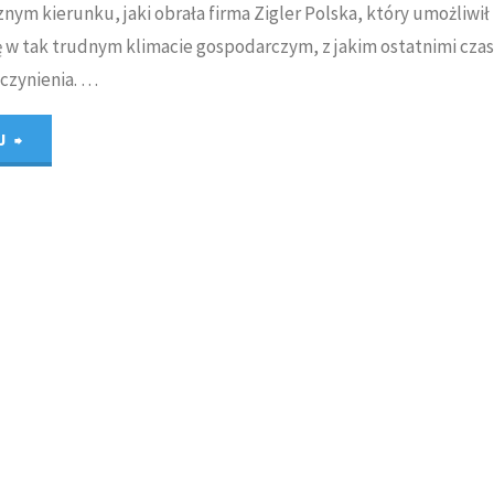
znym kierunku, jaki obrała firma Zigler Polska, który umożliwił
 w tak trudnym klimacie gospodarczym, z jakim ostatnimi cza
czynienia. …
"ZIGLER’s
J
strong
strategy,
czyli
wywiad
z
Urszulą