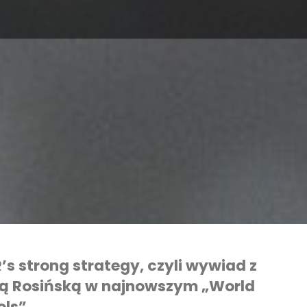
’s strong strategy, czyli wywiad z
lą Rosińską w najnowszym „World
ols”