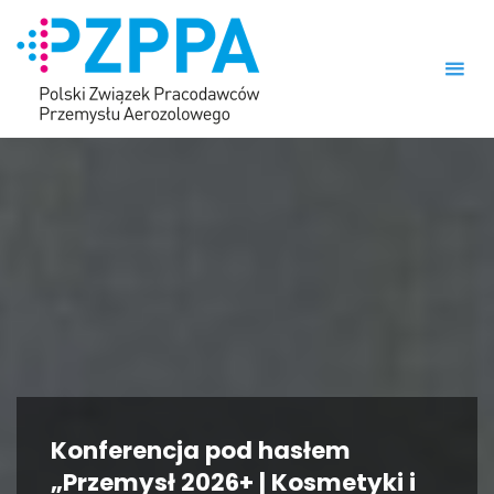
Skip
to
content
Konferencja pod hasłem
„Przemysł 2026+ | Kosmetyki i