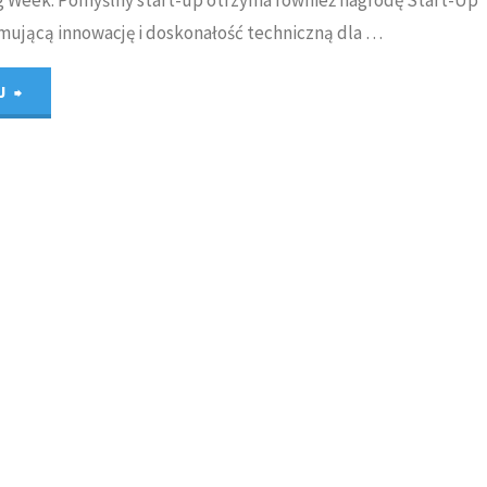
mującą innowację i doskonałość techniczną dla …
"Rusza
J
rejestracja
do
konkursu
FEA
„Start-
Up
Award