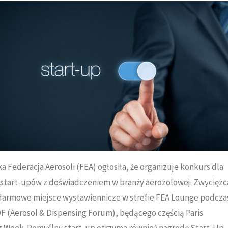
a Federacja Aerosoli (FEA) ogłosiła, że organizuje konkurs dla
 start-upów z doświadczeniem w branży aerozolowej. Zwycięzc
darmowe miejsce wystawiennicze w strefie FEA Lounge podcza
 (Aerosol & Dispensing Forum), będącego częścią Paris
g Week. Pomyślny start-up otrzyma również nagrodę Start-Up