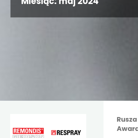
Miesiąc:
maj 2024
Rusza
Award