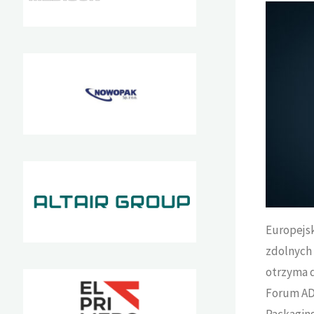
KAJA
AKTUALNOŚCI
Europejsk
zdolnych
otrzyma 
Forum ADF
Packagin