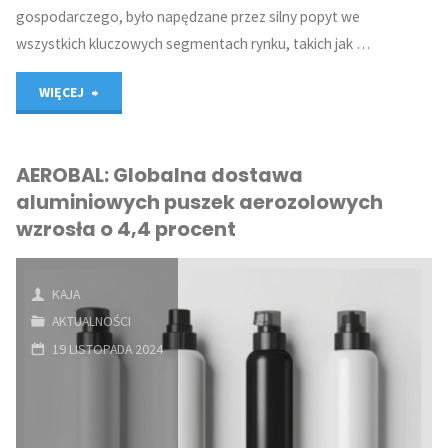
gospodarczego, było napędzane przez silny popyt we
wszystkich kluczowych segmentach rynku, takich jak …
"AEROBAL:
WIĘCEJ
Globalna
AEROBAL: Globalna dostawa
produkcja
aluminiowych puszek aerozolowych
aluminiowych
wzrosła o 4,4 procent
puszek
KAJA
aerozolowych
AKTUALNOŚCI
wzrosła
19 LISTOPADA 2024
o
ponad