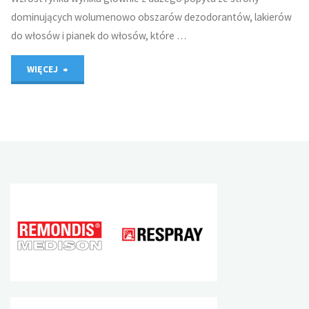
dominujących wolumenowo obszarów dezodorantów, lakierów
do włosów i pianek do włosów, które …
"Światowe
WIĘCEJ
dostawy
aluminiowych
puszek
aerozolowych
wzrosły
o
6,6%"