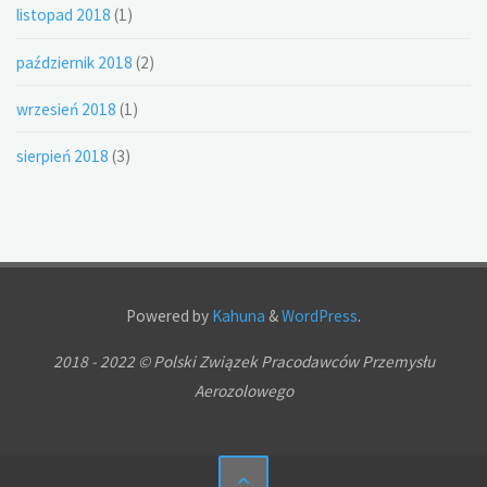
listopad 2018
(1)
październik 2018
(2)
wrzesień 2018
(1)
sierpień 2018
(3)
Powered by
Kahuna
&
WordPress
.
2018 - 2022 © Polski Związek Pracodawców Przemysłu
Aerozolowego