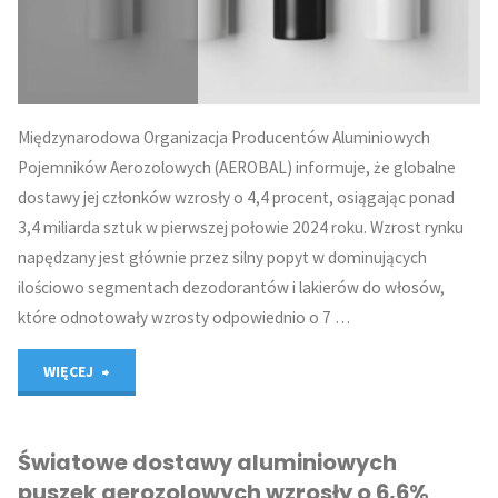
4%
w
2024
Międzynarodowa Organizacja Producentów Aluminiowych
roku"
Pojemników Aerozolowych (AEROBAL) informuje, że globalne
dostawy jej członków wzrosły o 4,4 procent, osiągając ponad
3,4 miliarda sztuk w pierwszej połowie 2024 roku. Wzrost rynku
napędzany jest głównie przez silny popyt w dominujących
ilościowo segmentach dezodorantów i lakierów do włosów,
które odnotowały wzrosty odpowiednio o 7 …
"AEROBAL:
WIĘCEJ
Globalna
Światowe dostawy aluminiowych
dostawa
puszek aerozolowych wzrosły o 6,6%