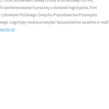
u z uruchomieniem nowej strony internetowej PZPPA,
h zainteresowanych prosimy o dosłanie logotypów, firm
 członkami Polskiego Związku Pracodawców Przemysłu
ego. Logotypy można przesyłać bezpośrednio na adres e-mail:
enter.pl