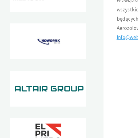
W związk
wszystkic
będących
Aerozolow
info@web