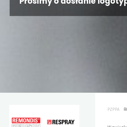
Prosimy o dosłanie logot
PZPPA