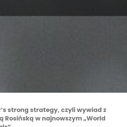
’s strong strategy, czyli wywiad z
lą Rosińską w najnowszym „World
ols”