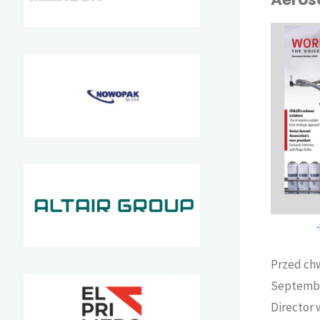
KAJA
AKTUALNOŚCI
Przed chw
Septembe
Director 