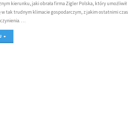
znym kierunku, jaki obrała firma Zigler Polska, który umożliwił
 w tak trudnym klimacie gospodarczym, z jakim ostatnimi cza
czynienia. …
"ZIGLER’s
J
strong
strategy,
czyli
wywiad
z
Urszulą