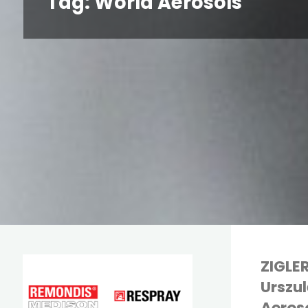
Tag:
World Aerosols
ZIGLER
Urszu
Aeros