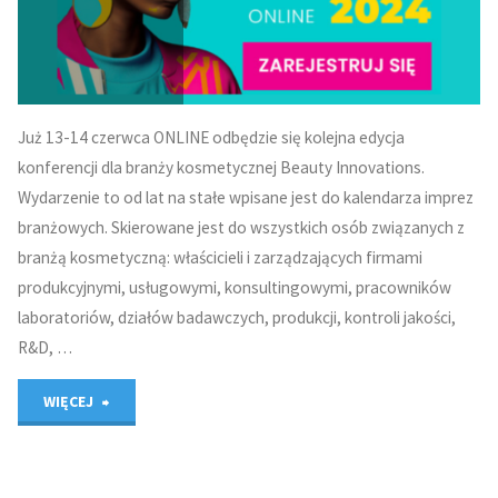
Beauty
Innovations
ONLINE"
Już 13-14 czerwca ONLINE odbędzie się kolejna edycja
konferencji dla branży kosmetycznej Beauty Innovations.
Wydarzenie to od lat na stałe wpisane jest do kalendarza imprez
branżowych. Skierowane jest do wszystkich osób związanych z
branżą kosmetyczną: właścicieli i zarządzających firmami
produkcyjnymi, usługowymi, konsultingowymi, pracowników
laboratoriów, działów badawczych, produkcji, kontroli jakości,
R&D, …
"13-
WIĘCEJ
14
czerwca