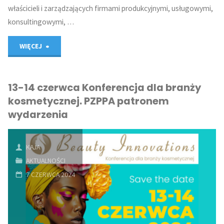
właścicieli i zarządzających firmami produkcyjnymi, usługowymi,
konsultingowymi, …
"10-
WIĘCEJ
11
13-14 czerwca Konferencja dla branży
grudnia
kosmetycznej. PZPPA patronem
Konferencja
wydarzenia
dla
KAJA
branży
AKTUALNOŚCI
kosmetycznej
7 CZERWCA 2024
i
okołokosmetycznej